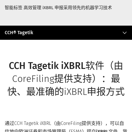
智能标签 高效管理 iXBRL 申报采用领先的机器学习技术
C
CCH® Tagetik
C
H
®
T
a
CCH Tagetik iXBRL软件
（由
g
e
CoreFiling提供支持）：最
t
i
k
快、最准确的iXBRL申报方式
通过CCH Tagetik iXBRL（由CoreFiling提供支持），可以自
信地向欧洲证券和市场管理局（ESMA）提交
iXBRL文件
。我