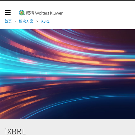
W
o
l
t
首页
>
解决方案
>
iXBRL
e
r
s
K
l
u
w
e
r
导
航
iXBRL