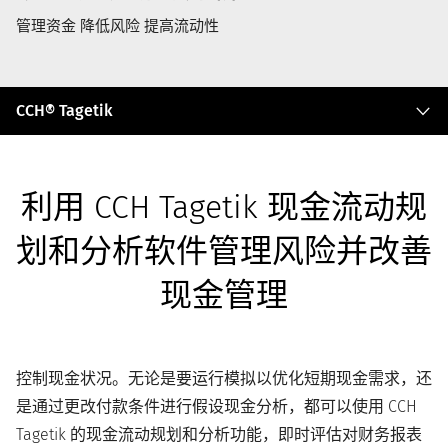
管理资金 降低风险 提高流动性
C
CCH® Tagetik
C
H
®
T
利用 CCH Tagetik 现金流动规
a
g
划和分析软件管理风险并改善
e
t
i
现金管理
k
控制现金状况。无论是要运行模拟以优化短期
现金需求
，还
是通过更改付款条件进行
假设现金分析
，都可以使用 CCH
Tagetik 的
现金流动规划和分析
功能，即时评估对
财务报表