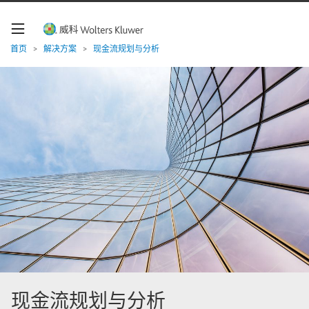
W
o
l
t
首页
>
解决方案
>
现金流规划与分析
e
r
s
K
l
u
w
e
r
导
航
现金流规划与分析