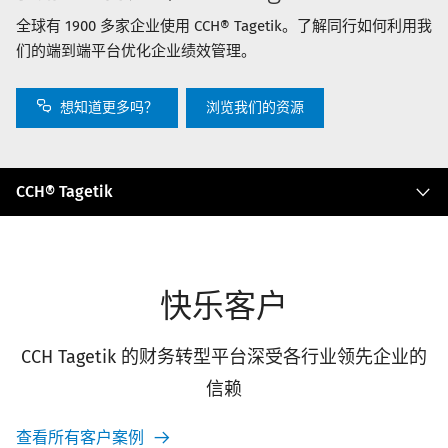
全球有 1900 多家企业使用 CCH® Tagetik。了解同行如何利用我
们的端到端平台优化企业绩效管理。
想知道更多吗？
浏览我们的资源
C
CCH® Tagetik
C
H
®
T
a
快乐客户
g
e
t
CCH Tagetik 的财务转型平台深受各行业领先企业的
i
k
信赖
查看所有客户案例