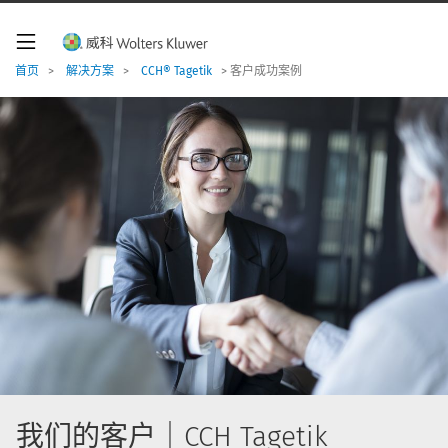
W
o
l
t
首页
>
解决方案
>
CCH® Tagetik
>
客户成功案例
e
r
s
K
l
u
w
e
r
导
航
我们的客户｜CCH Tagetik