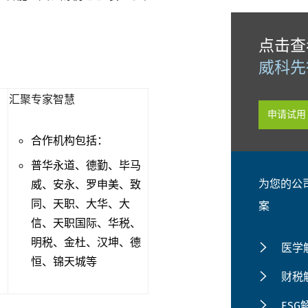
点击查
威科先行
汇聚专家智慧
申请试用
合作机构包括：
普华永道、德勤、毕马
威、安永、罗申美、致
为您的公
同、天职、大华、大
案
信、天职国际、华税、
明税、金杜、汉坤、德
医学
恒、锦天城等
财税
ES