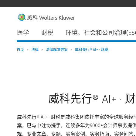
W
o
l
t
e
主
r
医学
财税
环境、社会和公司治理(ESG
导
s
航
K
l
首页
>
法律
>
法律解决方案
>
威科先行® AI+ · 财税
u
w
e
r
导
航
威科先行® AI+ · 
威科先行® AI+ · 财税是威科集团依托丰富的全球服
案，已与中注协携手，连续多年为9000+会计师事务提
规、专业文章、专题、实务案例、实务指南、实务问答