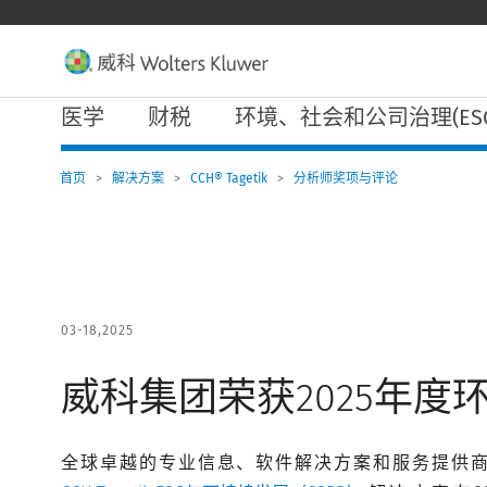
W
o
l
t
e
主
r
医学
财税
环境、社会和公司治理(ESG
导
s
航
K
l
首页
>
解决方案
>
CCH® Tagetik
>
分析师奖项与评论
u
w
e
r
导
航
03-18,2025
威科集团荣获2025年度
全球卓越的专业信息、软件解决方案和服务提供