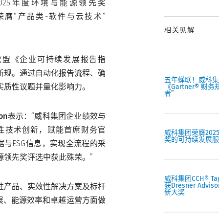
025年度环境与能源领先奖
s）评选中，荣膺“产品类-软件与云技术”
相关见解
欧盟《企业可持续发展报告指
管新规。通过自动化报告流程、确
五年蝉联！威科集
实质性议题并量化影响力。
《Gartner® 
者”
on表示
：“威科集团企业绩效与
覆性技术创新，赋能首席财务官
威科集团荣膺2025
奖的可持续发展服
据与ESG信息，实现全流程的采
源领先奖评选中获此殊荣。”
威科集团CCH® T
获Dresner Advi
性产品、实效性解决方案及标杆
新大奖
展、能源效率和卓越运营方面做