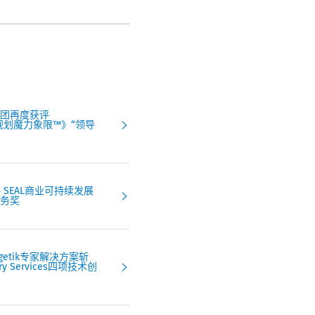
团再度获评
财务规划魔力象限™》“领导
 SEAL商业可持续发展
务奖
agetik专家解决方案斩
sory Services四项技术创