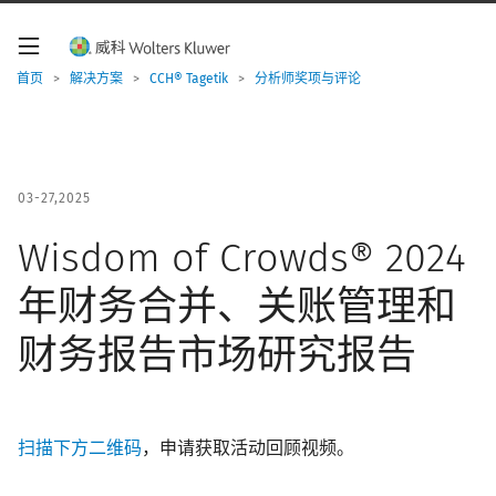
W
o
l
t
首页
>
解决方案
>
CCH® Tagetik
>
分析师奖项与评论
e
r
s
K
l
u
03-27,2025
w
e
Wisdom of Crowds® 2024
r
导
年财务合并、关账管理和
航
财务报告市场研究报告
扫描下方二维码
，申请获取活动回顾视频
。