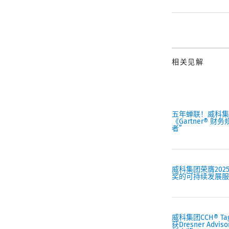
相关见解
五年蝉联！威科集
《Gartner® 
者”
威科集团荣膺2025
奖的可持续发展服
威科集团CCH® T
获Dresner Advi