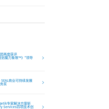
团再度获评
财务规划魔力象限™》“领导
 SEAL商业可持续发展
务奖
agetik专家解决方案斩
sory Services四项技术创