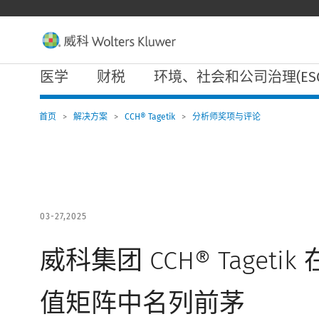
W
o
l
t
e
主
r
医学
财税
环境、社会和公司治理(ESG
导
s
航
K
l
首页
>
解决方案
>
CCH® Tagetik
>
分析师奖项与评论
u
w
e
r
导
航
03-27,2025
威科集团 CCH® Tagetik
值矩阵中名列前茅